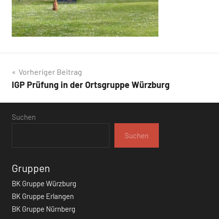
Beitragsnavigation
Vorheriger Beitrag
IGP Prüfung in der Ortsgruppe Würzburg
Suchen
Suchen
Gruppen
BK Gruppe Würzburg
BK Gruppe Erlangen
BK Gruppe Nürnberg