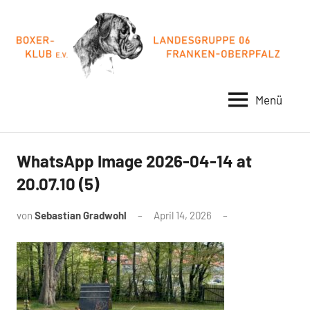
Zum
Inhalt
springen
Menü
BOXER-
FRANKEN-
OBERPFALZ
KLUB
LG06
WhatsApp Image 2026-04-14 at
20.07.10 (5)
von
Sebastian Gradwohl
April 14, 2026