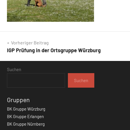
Beitragsnavigation
Vorheriger Beitrag
IGP Prüfung in der Ortsgruppe Würzburg
Suchen
Suchen
Gruppen
BK Gruppe Würzburg
BK Gruppe Erlangen
BK Gruppe Nürnberg