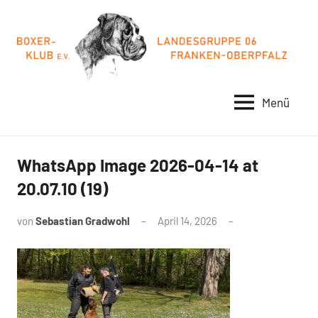
Zum
Inhalt
springen
Menü
BOXER-
FRANKEN-
OBERPFALZ
KLUB
LG06
WhatsApp Image 2026-04-14 at
20.07.10 (19)
von
Sebastian Gradwohl
April 14, 2026