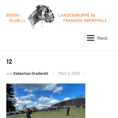
Zum
Inhalt
springen
Menü
BOXER-
FRANKEN-
OBERPFALZ
KLUB
LG06
12
von
Sebastian Gradwohl
März 2, 2026